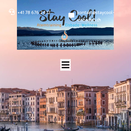
+41 78 676 24 12
kontakt@staycool-
eisbaden.ch