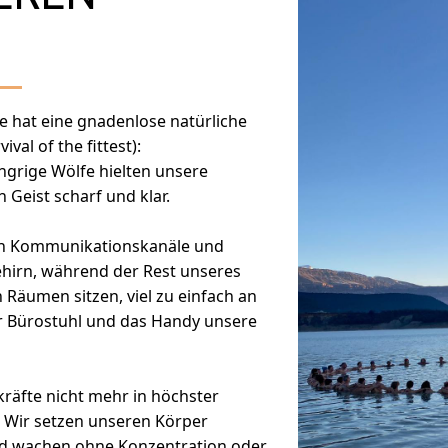
te hat eine gnadenlose natürliche
al of the fittest):
grige Wölfe hielten unsere
Geist scharf und klar.
elen Kommunikationskanäle und
hirn, während der Rest unseres
äumen sitzen, viel zu einfach an
 Bürostuhl und das Handy unsere
räfte nicht mehr in höchster
. Wir setzen unseren Körper
und wachen ohne Konzentration oder