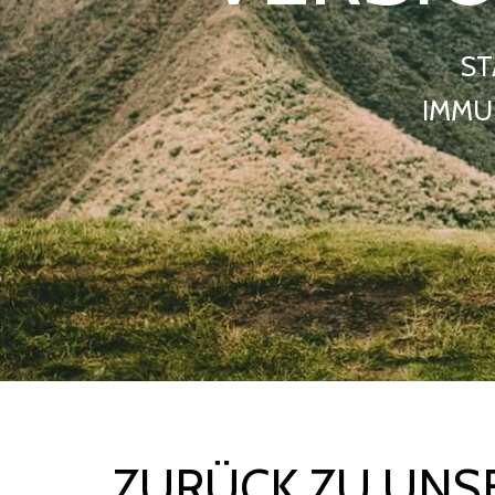
ST
IMMU
ZURÜCK ZU UNS