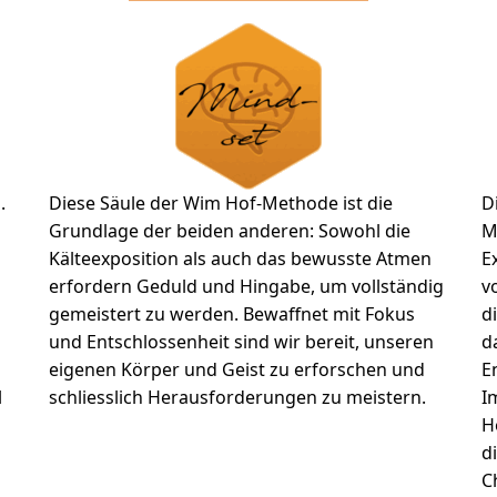
.
Diese Säule der Wim Hof-Methode ist die
D
Grundlage der beiden anderen: Sowohl die
M
Kälteexposition als auch das bewusste Atmen
E
n
erfordern Geduld und Hingabe, um vollständig
v
gemeistert zu werden. Bewaffnet mit Fokus
d
und Entschlossenheit sind wir bereit, unseren
d
eigenen Körper und Geist zu erforschen und
E
l
schliesslich Herausforderungen zu meistern.
I
H
d
C