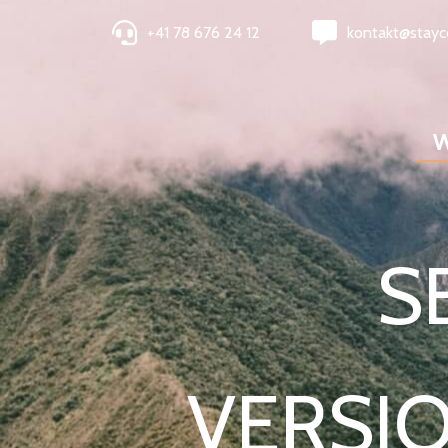
+41 78 676 24 12
kontakt@stayc
W
S
VERSIO