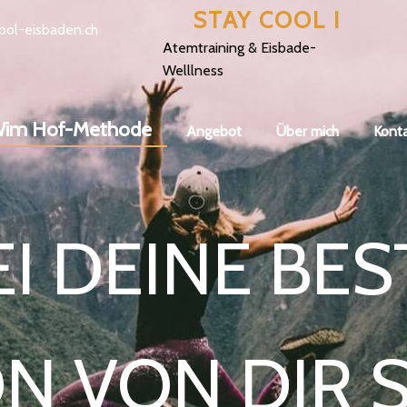
STAY COOL !
ool-eisbaden.ch
Atemtraining & Eisbade-
Welllness
im Hof-Methode
Angebot
Über mich
Kont
EI DEINE BES
N VON DIR S