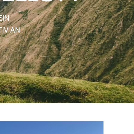
EIN
IV AN