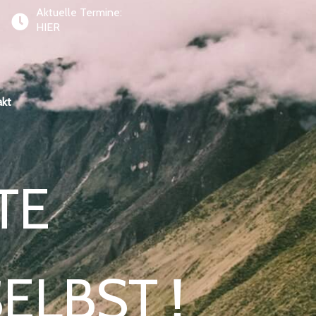
Aktuelle Termine:
HIER
akt
TE
ELBST !