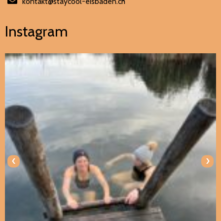
kontakt@staycool-eisbaden.ch
Instagram
‹
›