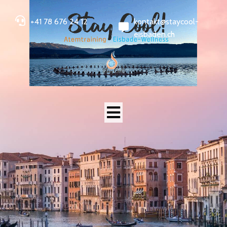
+41 78 676 24 12
kontakt@staycool-
eisbaden.ch